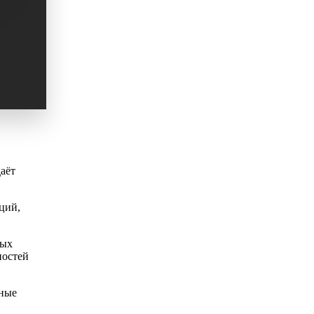
аёт
ций,
ных
ностей
чные