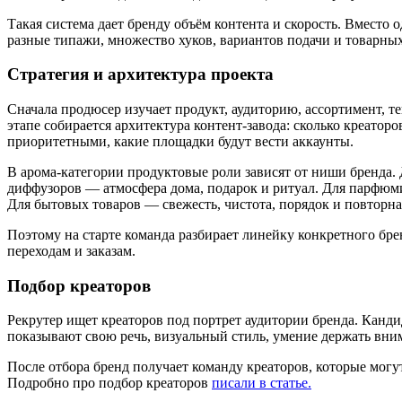
Такая система дает бренду объём контента и скорость. Вместо
разные типажи, множество хуков, вариантов подачи и товарных
Стратегия и архитектура проекта
Сначала продюсер изучает продукт, аудиторию, ассортимент, т
этапе собирается архитектура контент-завода: сколько креатор
приоритетными, какие площадки будут вести аккаунты.
В арома-категории продуктовые роли зависят от ниши бренда.
диффузоров — атмосфера дома, подарок и ритуал. Для парфюм
Для бытовых товаров — свежесть, чистота, порядок и повторна
Поэтому на старте команда разбирает линейку конкретного бре
переходам и заказам.
Подбор креаторов
Рекрутер ищет креаторов под портрет аудитории бренда. Канди
показывают свою речь, визуальный стиль, умение держать вним
После отбора бренд получает команду креаторов, которые могут
Подробно про подбор креаторов
писали в статье.