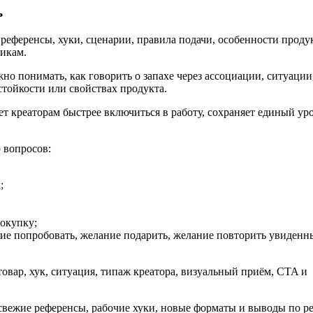
ь
референсы, хуки, сценарии, правила подачи, особенности продук
ликам.
жно понимать, как говорить о запахе через ассоциации, ситуаци
 стойкости или свойствах продукта.
ет креаторам быстрее включиться в работу, сохраняет единый ур
 вопросов:
;
покупку;
ание попробовать, желание подарить, желание повторить увиден
овар, хук, ситуация, типаж креатора, визуальный приём, CTA и
вежие референсы, рабочие хуки, новые форматы и выводы по ре