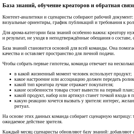
База знаний, обучение креаторов и обратная связ
Контент-аналитики и сценаристы собирают рабочий документ: 
визуальные ориентиры, график публикаций и требования к ро
Для арома-категории база знаний особенно важна: креатору ну
и результат, не уходя в неподтверждённые обещания о составе,
База знаний становится основой для всей команды. Она помога
качества и оставляет пространство для личной подачи.
Чтобы собрать первые гипотезы, команда отвечает на несколько
в какой жизненный момент человек использует продукт;
какое настроение или ассоциацию должен передать ролик
какой тип креатора лучше отражает покупателя;
какие особенности товара стоит вывести на первый план;
какой продукт, набор или артикул станет точкой входа в 
какую реакцию хочется вызвать у зрителя: интерес, жел
ритуал.
На основе этих данных команда собирает сценарную матрицу: т
ожидаемое действие зрителя.
Каждый месяц сценаристы обновляют базу знаний: добавляют с