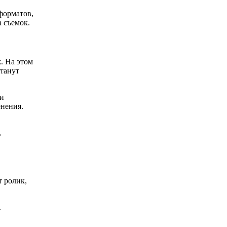
форматов,
 съемок.
. На этом
станут
 и
енения.
,
т ролик,
.