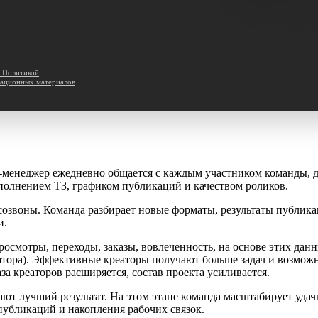
с Политикой
ационных материалов
.
менеджер ежедневно общается с каждым участником команды, д
выполнением ТЗ, графиком публикаций и качеством роликов.
озвоны. Команда разбирает новые форматы, результаты публика
и.
росмотры, переходы, заказы, вовлеченность, на основе этих дан
реатора). Эффективные креаторы получают больше задач и возмож
за креаторов расширяется, состав проекта усиливается.
ают лучший результат. На этом этапе команда масштабирует уда
публикаций и накопления рабочих связок.