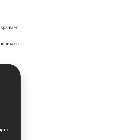
звращает
ролики в