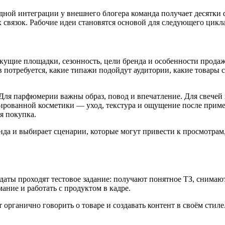
 одной интеграции у внешнего блогера команда получает десятки 
 связок. Рабочие идеи становятся основой для следующего цикла
екущие площадки, сезонность, цели бренда и особенности продаж
ов потребуется, какие типажи подойдут аудитории, какие товары 
 Для парфюмерии важны образ, повод и впечатление. Для свечей
ированной косметики — уход, текстура и ощущение после прим
я покупка.
нда и выбирает сценарии, которые могут привести к просмотрам
даты проходят тестовое задание: получают понятное ТЗ, снимаю
ание и работать с продуктом в кадре.
 органично говорить о товаре и создавать контент в своём стиле