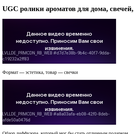
UGC ролики ароматов для дома, свечей
Формат
—
эстетика, товар
—
свечки
Обзор диффузора, который мог бы стать отличным подарком