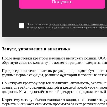
Я даю согласие на
обработку персональных данных в соответствии 
конфиденциальности
и даю согласие на
получение рекламно-информ
Запуск, управление и аналитика
После подготовки креаторы начинают выпускать ролики. UGC-
обратную связь по контенту, помогает с трендами, следит за 
Продюсер и контент-аналитик регулярно проводят обучающие с
удачные первые секунды, реакцию аудитории и товарные связк
По каждому креатору ведется аналитика: активность, охваты, п
создается грейд (с зеленой, желтой и красной зоной уровня к
для роста. Команда остаётся живой: рекрутинг продолжается, ба
К третьему месяцу обычно становится видно, какие гипотезы д
форматы и снижает стоимость просмотра за счет регулярности 