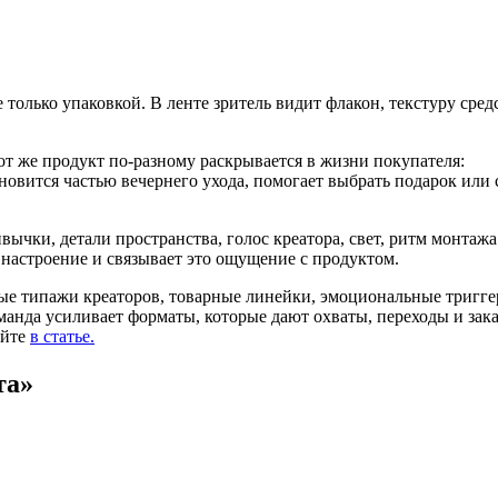
лько упаковкой. В ленте зритель видит флакон, текстуру средс
от же продукт по-разному раскрывается в жизни покупателя:
новится частью вечернего ухода, помогает выбрать подарок или 
вычки, детали пространства, голос креатора, свет, ритм монтажа
 настроение и связывает это ощущение с продуктом.
ные типажи креаторов, товарные линейки, эмоциональные тригге
манда усиливает форматы, которые дают охваты, переходы и зак
айте
в статье.
та»