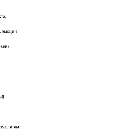
та,
и, эмоции
овень
ный
зультатам