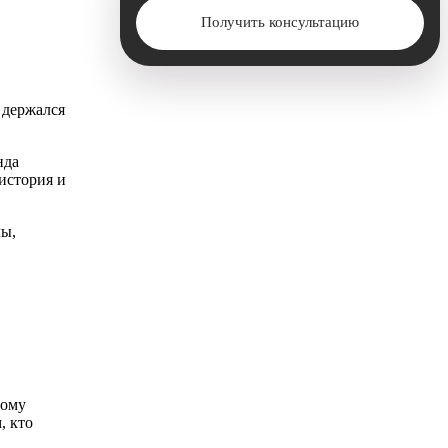
Получить консультацию
 держался
нда
история и
лы,
ному
, кто