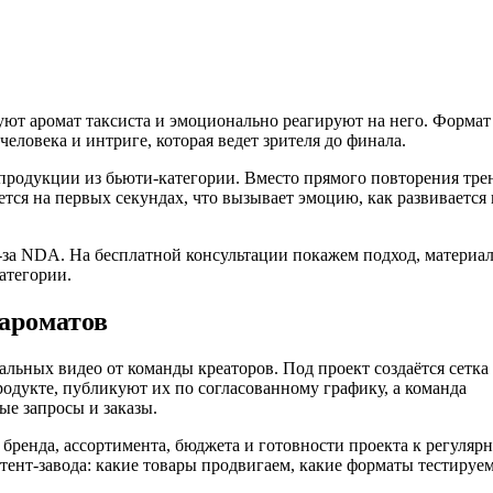
ют аромат таксиста и эмоционально реагируют на него. Формат
еловека и интриге, которая ведет зрителя до финала.
родукции из бьюти-категории. Вместо прямого повторения тре
ется на первых секундах, что вызывает эмоцию, как развивается 
-за NDA. На бесплатной консультации покажем подход, материа
атегории.
 ароматов
альных видео от команды креаторов. Под проект создаётся сетка
одукте, публикуют их по согласованному графику, а команда
ые запросы и заказы.
 бренда, ассортимента, бюджета и готовности проекта к регуляр
тент-завода: какие товары продвигаем, какие форматы тестируем