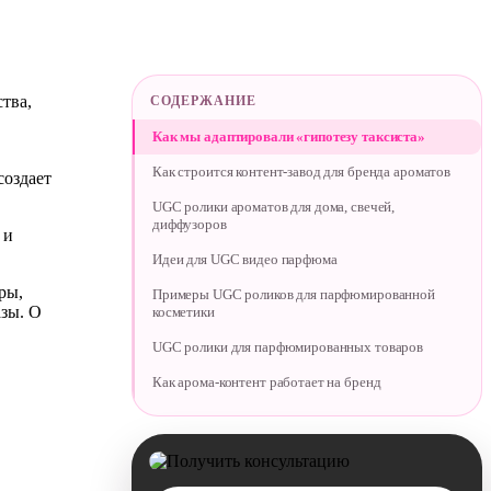
тва,
СОДЕРЖАНИЕ
Как мы адаптировали «гипотезу таксиста»
Как строится контент-завод для бренда ароматов
создает
UGC ролики ароматов для дома, свечей,
диффузоров
 и
Идеи для UGC видео парфюма
ры,
Примеры UGC роликов для парфюмированной
азы. О
косметики
UGC ролики для парфюмированных товаров
Как арома-контент работает на бренд