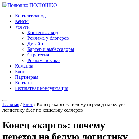
ПОЛЮШКО
Контент-завод
Кейсы
Услуги
Контент-завод
Реклама у блогеров
Дизайн
Бартер и амбассадоры
Стратегия
Реклама в макс
Команда
Блог
Партнерам
Контакты
Бесплатная консультация
Главная
/
Блог
/
Конец «карго»: почему переход на белую
логистику бьёт по кошельку селлеров
Конец «карго»: почему
переход на белую логистику