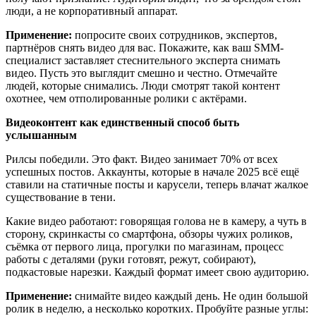
люди, а не корпоративный аппарат.
Применение:
попросите своих сотрудников, экспертов,
партнёров снять видео для вас. Покажите, как ваш SMM-
специалист заставляет стеснительного эксперта снимать
видео. Пусть это выглядит смешно и честно. Отмечайте
людей, которые снимались. Люди смотрят такой контент
охотнее, чем отполированные ролики с актёрами.
Видеоконтент как единственный способ быть
услышанным
Рилсы победили. Это факт. Видео занимает 70% от всех
успешных постов. Аккаунты, которые в начале 2025 всё ещё
ставили на статичные посты и карусели, теперь влачат жалкое
существование в тени.
Какие видео работают: говорящая голова не в камеру, а чуть в
сторону, скринкасты со смартфона, обзоры чужих роликов,
съёмка от первого лица, прогулки по магазинам, процесс
работы с деталями (руки готовят, режут, собирают),
подкастовые нарезки. Каждый формат имеет свою аудиторию.
Применение:
снимайте видео каждый день. Не один большой
ролик в неделю, а несколько коротких. Пробуйте разные углы: