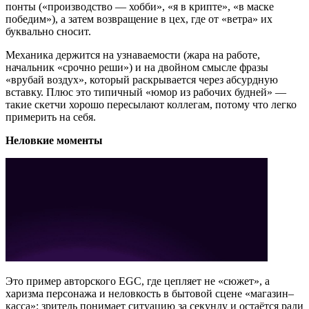
понты («производство — хобби», «я в крипте», «в маске
победим»), а затем возвращение в цех, где от «ветра» их
буквально сносит.
Механика держится на узнаваемости (жара на работе,
начальник «срочно реши») и на двойном смысле фразы
«врубай воздух», который раскрывается через абсурдную
вставку. Плюс это типичный «юмор из рабочих будней» —
такие скетчи хорошо пересылают коллегам, потому что легко
примерить на себя.
Неловкие моменты
Это пример авторского EGC, где цепляет не «сюжет», а
харизма персонажа и неловкость в бытовой сцене «магазин–
касса»: зритель понимает ситуацию за секунду и остаётся ради