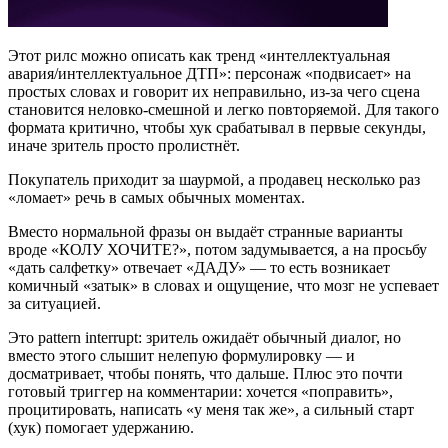
Этот рилс можно описать как тренд «интеллектуальная
авария/интеллектуальное ДТП»: персонаж «подвисает» на
простых словах и говорит их неправильно, из‑за чего сцена
становится неловко-смешной и легко повторяемой. Для такого
формата критично, чтобы хук срабатывал в первые секунды,
иначе зритель просто пролистнёт.
Покупатель приходит за шаурмой, а продавец несколько раз
«ломает» речь в самых обычных моментах.
Вместо нормальной фразы он выдаёт странные варианты
вроде «КОЛУ ХОЧИТЕ?», потом задумывается, а на просьбу
«дать салфетку» отвечает «ДАДУ» — то есть возникает
комичный «затык» в словах и ощущение, что мозг не успевает
за ситуацией.
Это pattern interrupt: зритель ожидаёт обычный диалог, но
вместо этого слышит нелепую формулировку — и
досматривает, чтобы понять, что дальше. Плюс это почти
готовый триггер на комментарии: хочется «поправить»,
процитировать, написать «у меня так же», а сильный старт
(хук) помогает удержанию.