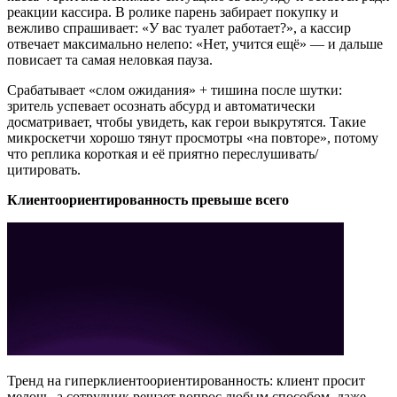
реакции кассира. В ролике парень забирает покупку и
вежливо спрашивает: «У вас туалет работает?», а кассир
отвечает максимально нелепо: «Нет, учится ещё» — и дальше
повисает та самая неловкая пауза.
Срабатывает «слом ожидания» + тишина после шутки:
зритель успевает осознать абсурд и автоматически
досматривает, чтобы увидеть, как герои выкрутятся. Такие
микроскетчи хорошо тянут просмотры «на повторе», потому
что реплика короткая и её приятно переслушивать/
цитировать.
Клиентоориентированность превыше всего
Тренд на гиперклиентоориентированность: клиент просит
мелочь, а сотрудник решает вопрос любым способом, даже