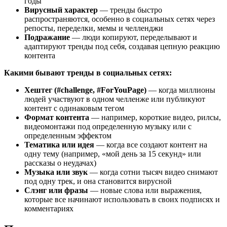
годы
Вирусный характер
— тренды быстро
распространяются, особенно в социальных сетях через
репосты, переделки, мемы и челленджи
Подражание
— люди копируют, переделывают и
адаптируют тренды под себя, создавая цепную реакцию
контента
Какими бывают тренды в социальных сетях
:
Хештег (#challenge, #ForYouPage)
— когда миллионы
людей участвуют в одном челленже или публикуют
контент с одинаковым тегом
Формат контента
— например, короткие видео, рилсы,
видеомонтажи под определенную музыку или с
определенным эффектом
Тематика или идея
— когда все создают контент на
одну тему (например, «мой день за 15 секунд» или
рассказы о неудачах)
Музыка или звук
— когда сотни тысяч видео снимают
под одну трек, и она становится вирусной
Слэнг или фразы
— новые слова или выражения,
которые все начинают использовать в своих подписях и
комментариях