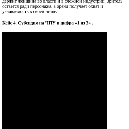
держит женщина во власти и в сложной индустрии. Зритель
остается ради персонажа, а бренд получает охват и
узнаваемость в своей нише.
Кейс 4. Субсидия на ЧПУ и цифра «1 из 3» .