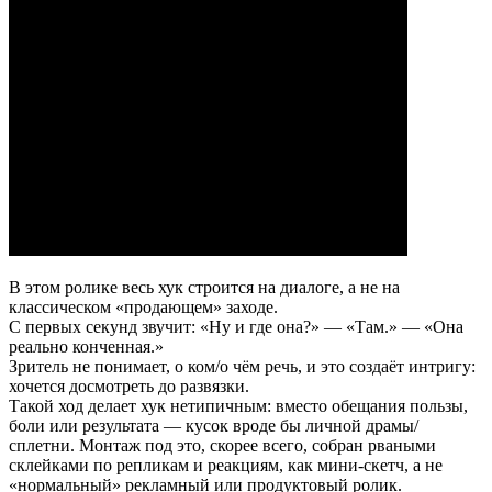
В этом ролике весь хук строится на диалоге, а не на
классическом «продающем» заходе.
С первых секунд звучит: «Ну и где она?» — «Там.» — «Она
реально конченная.»
Зритель не понимает, о ком/о чём речь, и это создаёт интригу:
хочется досмотреть до развязки.
Такой ход делает хук нетипичным: вместо обещания пользы,
боли или результата — кусок вроде бы личной драмы/
сплетни. Монтаж под это, скорее всего, собран рваными
склейками по репликам и реакциям, как мини-скетч, а не
«нормальный» рекламный или продуктовый ролик.