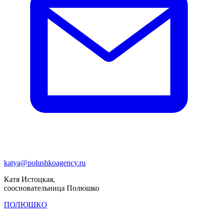
katya@polushkoagency.ru
Катя Истоцкая,
соосновательница Полюшко
ПОЛЮШКО