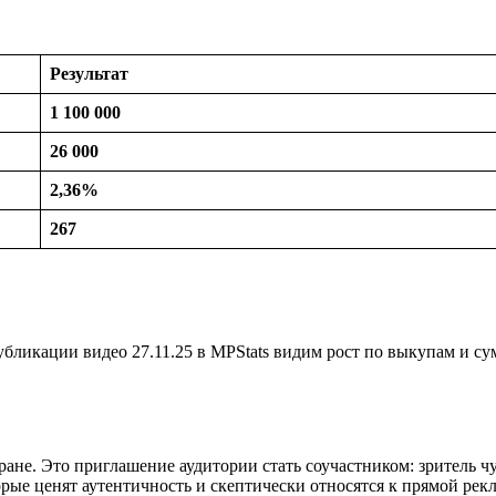
Результат
1 100 000
26 000
2,36%
267
убликации видео 27.11.25 в MPStats видим рост по выкупам и су
ране. Это приглашение аудитории стать соучастником: зритель чу
торые ценят аутентичность и скептически относятся к прямой рек