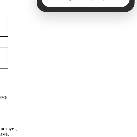
мме
вствует,
ламе,