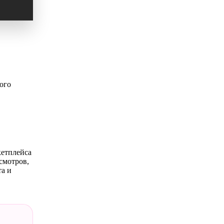
ого
кетплейса
смотров,
та и